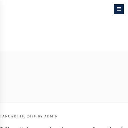
Skip
to
content
POSTED
JANUARI 10, 2020
BY
ADMIN
ON