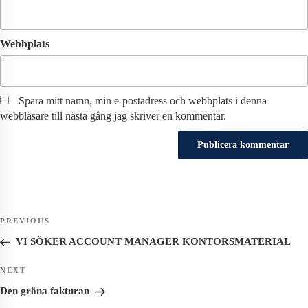
Webbplats
Spara mitt namn, min e-postadress och webbplats i denna
webbläsare till nästa gång jag skriver en kommentar.
Inläggsnavigering
Previous
PREVIOUS
Post
VI SÖKER ACCOUNT MANAGER KONTORSMATERIAL
Next
NEXT
Post
Den gröna fakturan