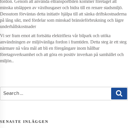
fordon. Genom att använda eltransportbilen kommer företaget att
minska utsläppen av växthusgaser och bidra till en renare stadsmiljö.
Dessutom förväntas detta initiativ hjälpa till att sänka driftskostnaderna
på lång sikt, med fördelar som minskad bränsleförbrukning och lägre
underhållskostnader
Vi ser fram emot att fortsätta elektrifiera vår bilpark och utöka
användningen av miljövänliga fordon i framtiden. Detta steg är ett steg
närmare nå våra mål att bli en föregångare inom hållbar
företagsverksamhet och att göra en positiv inverkan på samhället och
miljön..
Search
for:
Se
SENASTE INLÄGGEN