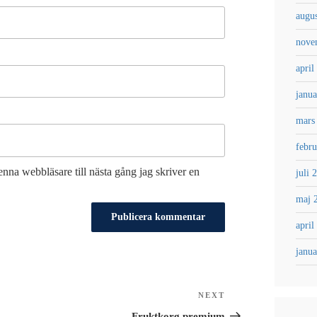
augus
nove
april
janua
mars
febru
nna webbläsare till nästa gång jag skriver en
juli 
maj 
april
janua
NEXT
Next
Post
Fruktkorg premium