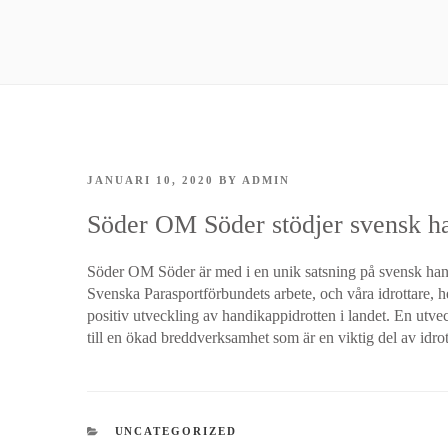
POSTED
JANUARI 10, 2020
BY
ADMIN
ON
Söder OM Söder stödjer svensk ha
Söder OM Söder är med i en unik satsning på svensk handi
Svenska Parasportförbundets arbete, och våra idrottare, hel
positiv utveckling av handikappidrotten i landet. En utvec
till en ökad breddverksamhet som är en viktig del av idrot
CATEGORIES
UNCATEGORIZED