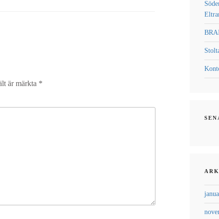
Söder
Eltra
BRA
Stolt
Konto
ält är märkta
*
SEN
ARK
janua
nove