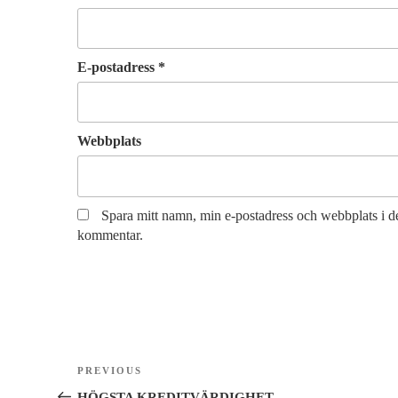
E-postadress
*
Webbplats
Spara mitt namn, min e-postadress och webbplats i de
kommentar.
Inläggsnavigering
Previous
PREVIOUS
Post
HÖGSTA KREDITVÄRDIGHET