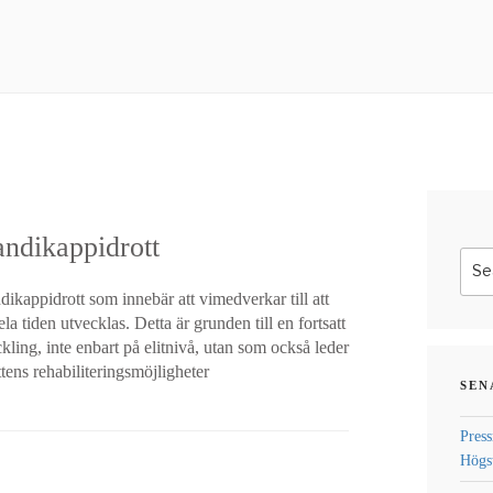
ndikappidrott
Sear
for:
kappidrott som innebär att vimedverkar till att
a tiden utvecklas. Detta är grunden till en fortsatt
kling, inte enbart på elitnivå, utan som också leder
tens rehabiliteringsmöjligheter
SEN
Press
Högst