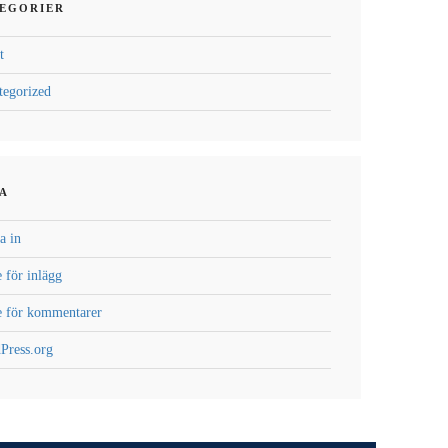
EGORIER
t
tegorized
A
a in
 för inlägg
e för kommentarer
Press.org